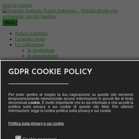
Skip to content
Menu
Natura Salentina
La nostra storia
Le coltivazioni
In produzione
In preparazione
Menu
GDPR COOKIE POLICY
Natura Salentina
La nostra storia
Le coltivazioni
Per poter gestire al meglio la tua nagivazione su questo sito verranno
In produzione
temporaneamente memorizzate alcune informazioni in piccoli file di testo
In preparazione
denominati
cookie
. È molto importante che tu sia informato e che accetti la
politica sulla privacy e sui cookie di questo sito Web. Per ulteriori
informazioni, leggi la nostra politica sulla privacy e sui cookie.
Natura Salentina
Politica sulla privacy e sui cookie
Cookie necessari